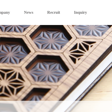
mpany
News
Recruit
Inquiry