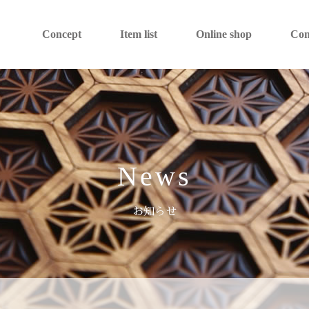
Concept
Item list
Online shop
Co
News
お知らせ