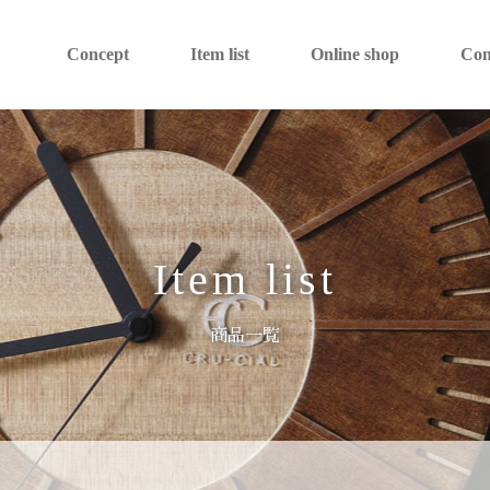
Concept
Item list
Online shop
Co
Item list
商品一覧