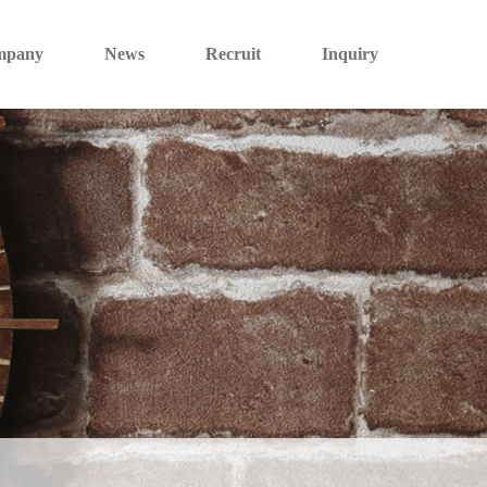
mpany
News
Recruit
Inquiry