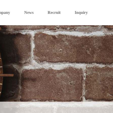
mpany
News
Recruit
Inquiry