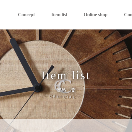
Concept
Item list
Online shop
Co
Item list
商品一覧