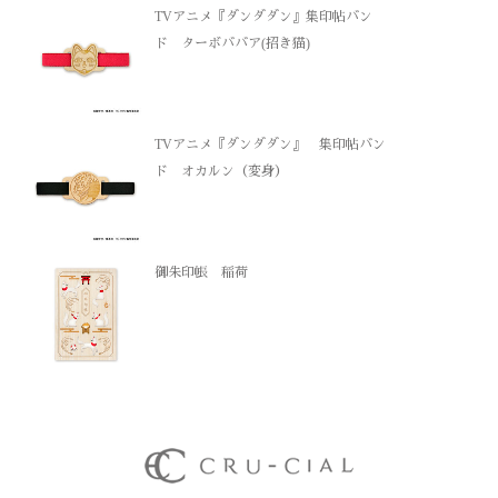
TVアニメ『ダンダダン』集印帖バン
ド ターボババア(招き猫)
TVアニメ『ダンダダン』 集印帖バン
ド オカルン（変身）
御朱印帳 稲荷