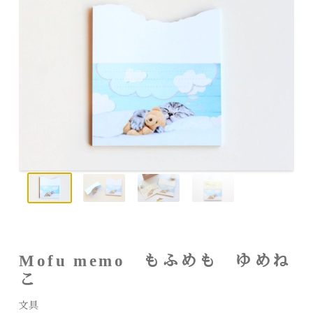
Mofu memo もふめも ゆめね
こ
文具