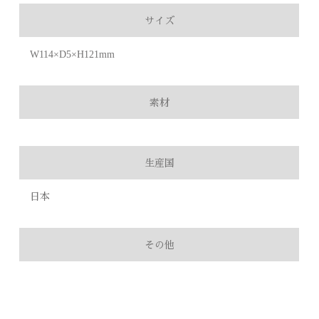
サイズ
W114×D5×H121mm
素材
生産国
日本
その他