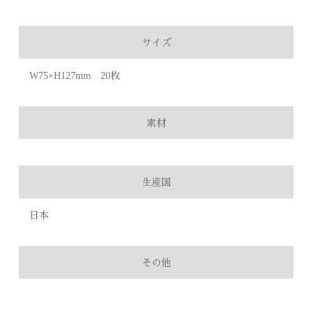
サイズ
W75×H127mm 20枚
素材
生産国
日本
その他