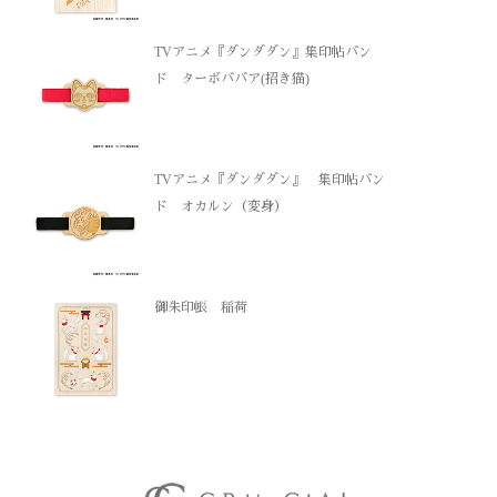
TVアニメ『ダンダダン』集印帖バン
ド ターボババア(招き猫)
TVアニメ『ダンダダン』 集印帖バン
ド オカルン（変身）
御朱印帳 稲荷