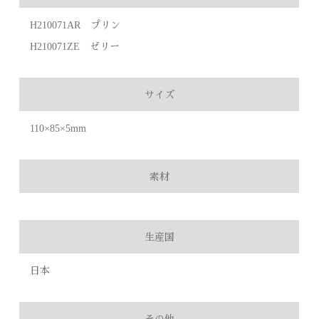
H210071AR プリン
H210071ZE ゼリー
サイズ
110×85×5mm
素材
生産国
日本