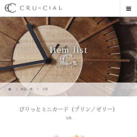
Item list
商品一覧
商品一覧
文具
びりっとミニカード（プリン／ゼリー）
文具