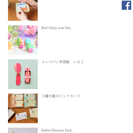
Bird Sticky note Duc...
コッペパン単語帳 いちご
３種の紙のインクカード
Rabbit Macaron Stick...