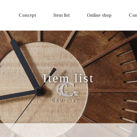
Concept
Item list
Online shop
Co
Item list
商品一覧