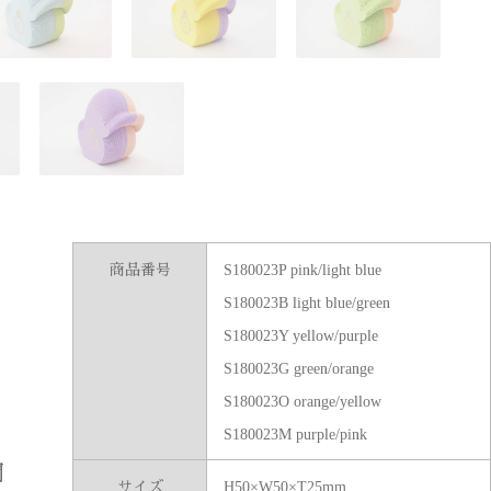
k
商品番号
S180023P pink/light blue
S180023B light blue/green
S180023Y yellow/purple
S180023G green/orange
S180023O orange/yellow
）
S180023M purple/pink
間
サイズ
H50×W50×T25mm