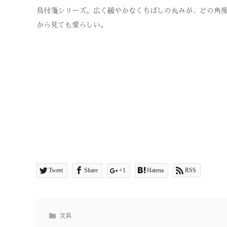
鳥付箋シリーズ。広く緩やかなくちばしの丸みが、どの角
から見ても愛らしい。
Tweet
Share
+1
Hatena
RSS
文具