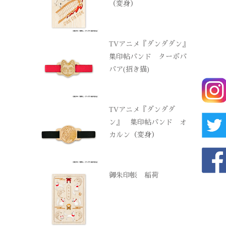
（変身）
TVアニメ『ダンダダン』
集印帖バンド ターボバ
バア(招き猫)
TVアニメ『ダンダダ
ン』 集印帖バンド オ
カルン（変身）
御朱印帳 稲荷