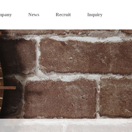
mpany
News
Recruit
Inquiry