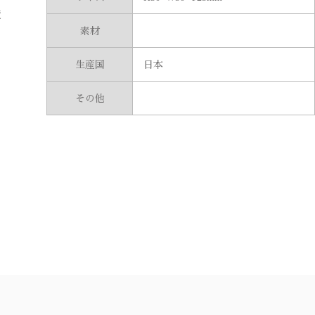
度
素材
生産国
日本
その他