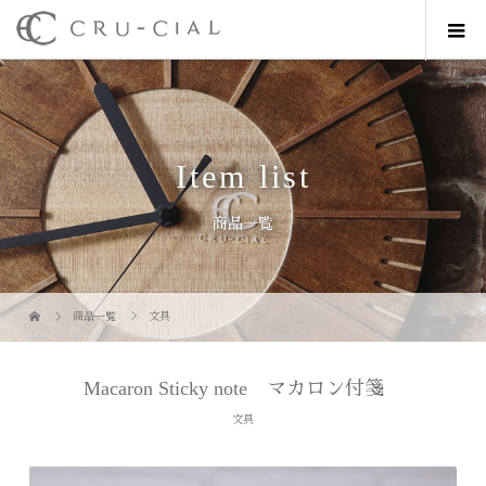
Item list
商品一覧
商品一覧
文具
Macaron Sticky note マカロン付箋
文具