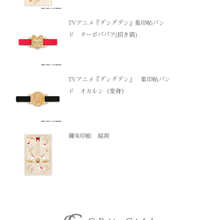
TVアニメ『ダンダダン』集印帖バン
ド ターボババア(招き猫)
TVアニメ『ダンダダン』 集印帖バン
ド オカルン（変身）
御朱印帳 稲荷