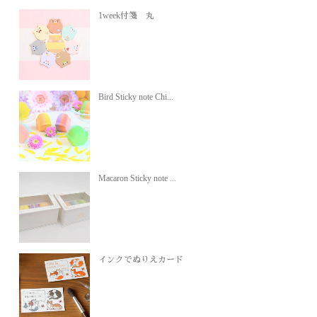
1week付箋 丸
Bird Sticky note Chi...
Macaron Sticky note ...
インクでぬりえカード