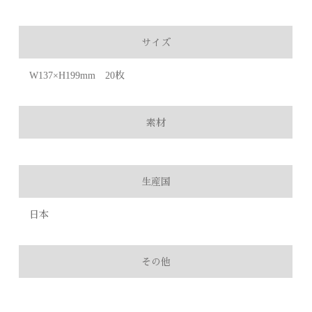
サイズ
W137×H199mm 20枚
素材
生産国
日本
その他