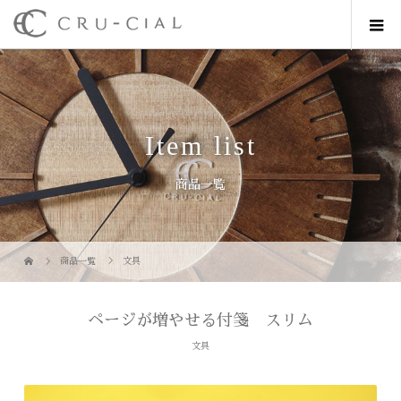
Item list
商品一覧
商品一覧
文具
ページが増やせる付箋 スリム
文具