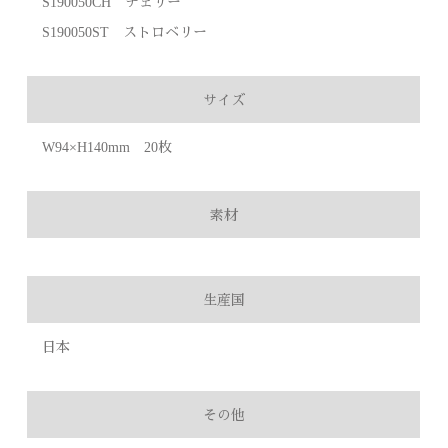
S190050CH チェリー
S190050ST ストロベリー
サイズ
W94×H140mm 20枚
素材
生産国
日本
その他