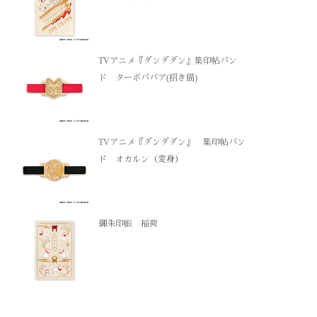
TVアニメ『ダンダダン』集印帖バン
ド ターボババア(招き猫)
TVアニメ『ダンダダン』 集印帖バン
ド オカルン（変身）
御朱印帳 稲荷