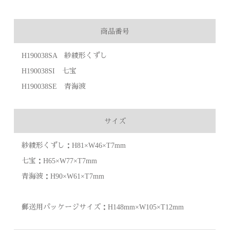
商品番号
H190038SA 紗綾形くずし
H190038SI 七宝
H190038SE 青海波
サイズ
紗綾形くずし：H81×W46×T7mm
七宝：H65×W77×T7mm
青海波：H90×W61×T7mm
郵送用パッケージサイズ：H148mm×W105×T12mm