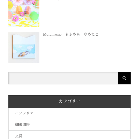
Mofu memo もふめも ゆめねこ
カテゴリー
インテリア
御朱印帳
文具