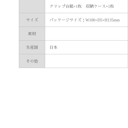
クリップ台紙×1枚 収納ケース×1枚
サイズ
パッケージサイズ：W100×D5×H135mm
ラ
素材
生産国
日本
マ
その他