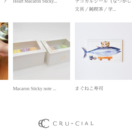
 ア
Heart Macaron Sticky...
デコカルシール（なつかし
文具／純喫茶／学...
Macaron Sticky note ...
まぐねこ寿司