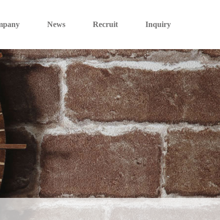
mpany
News
Recruit
Inquiry