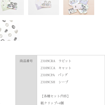
p
商品番号
23109CRA ラビット
23109CCA キャット
23109CPA パンダ
）
23109CSH シープ
【各種セット内容】
紙クリップ×4個
用