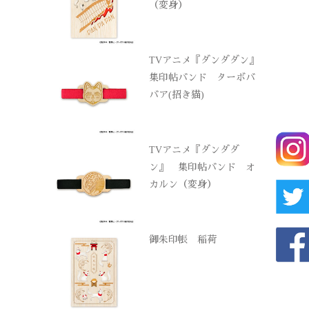
（変身）
TVアニメ『ダンダダン』
集印帖バンド ターボバ
バア(招き猫)
TVアニメ『ダンダダ
ン』 集印帖バンド オ
カルン（変身）
御朱印帳 稲荷