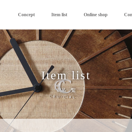
Concept
Item list
Online shop
Co
Item list
商品一覧