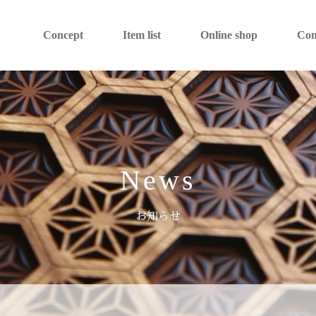
Concept
Item list
Online shop
Co
News
お知らせ