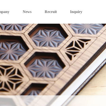
mpany
News
Recruit
Inquiry