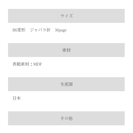
サイズ
B6変形 ジャバラ折 36page
素材
表紙素材：MDF
生産国
日本
その他