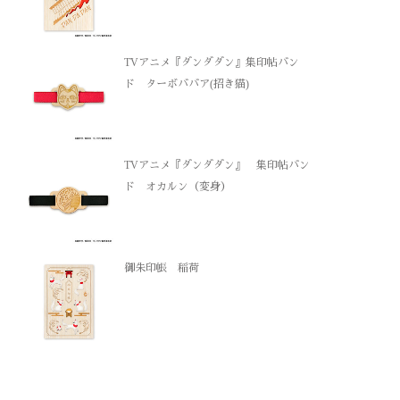
TVアニメ『ダンダダン』集印帖バン
ド ターボババア(招き猫)
TVアニメ『ダンダダン』 集印帖バン
ド オカルン（変身）
御朱印帳 稲荷