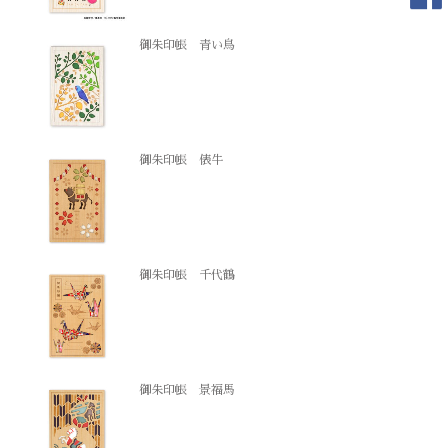
御朱印帳 青い鳥
御朱印帳 俵牛
御朱印帳 千代鶴
御朱印帳 景福馬