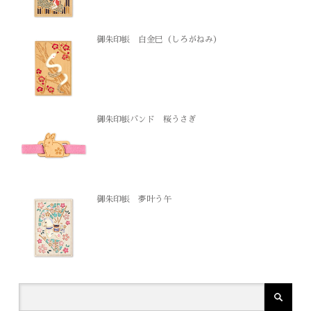
御朱印帳 白金巳（しろがねみ）
御朱印帳バンド 桜うさぎ
御朱印帳 夢叶う午