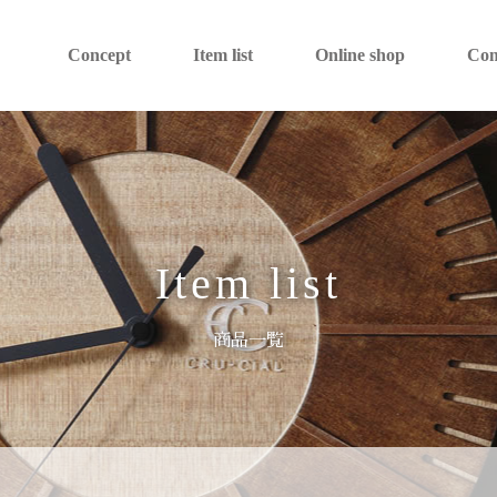
Concept
Item list
Online shop
Co
Item list
商品一覧