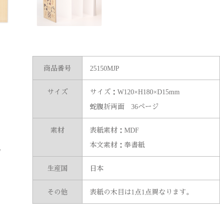
商品番号
25150MJP
サイズ
サイズ：W120×H180×D15mm
蛇腹折両面 36ページ
）
素材
表紙素材：MDF
。
本文素材：奉書紙
ジ
生産国
日本
その他
表紙の木目は1点1点異なります。