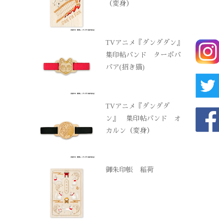
（変身）
TVアニメ『ダンダダン』
集印帖バンド ターボバ
バア(招き猫)
TVアニメ『ダンダダ
ン』 集印帖バンド オ
カルン（変身）
御朱印帳 稲荷