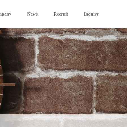
mpany
News
Recruit
Inquiry