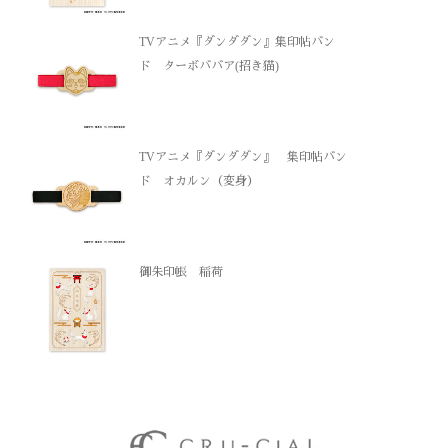
TVアニメ『ダンダダン』集印帖バン
ド ターボババア(招き猫)
TVアニメ『ダンダダン』 集印帖バン
ド オカルン（変身）
御朱印帳 稲荷