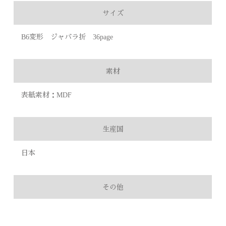
サイズ
B6変形 ジャバラ折 36page
素材
表紙素材：MDF
生産国
日本
その他