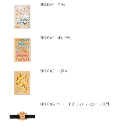
御朱印帳 富士山
御朱印帳 波に千鳥
御朱印帳 吉祥寅
御朱印帳バンド 千鳥（青）／犬張子／狐面...