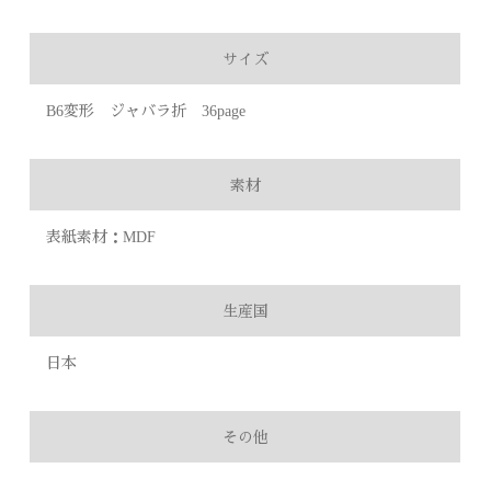
サイズ
B6変形 ジャバラ折 36page
素材
表紙素材：MDF
生産国
日本
その他