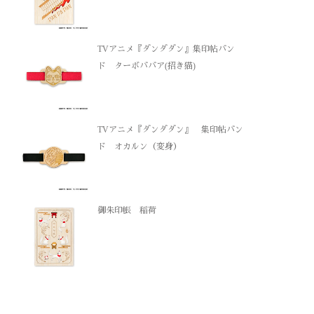
TVアニメ『ダンダダン』集印帖バン
ド ターボババア(招き猫)
TVアニメ『ダンダダン』 集印帖バン
ド オカルン（変身）
御朱印帳 稲荷