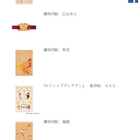
御朱印帳 巳はあと
御朱印帳 黄赤
TVアニメ『ダンダダン』 集印帖 モモと...
御朱印帳 福猫